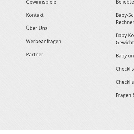
Gewinnspiele
Belieb
Kontakt
Baby-Schuh- und Kleidergröße
Rechne
Über Uns
Baby Körperlänge und
Werbeanfragen
Gewicht
Partner
Baby u
Checkl
Checkl
Fragen