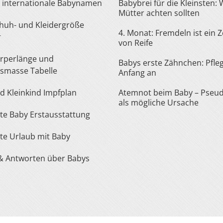
te internationale Babynamen
Babybrei für die Kleinsten:
Mütter achten sollten
4. Monat: Fremdeln ist ein 
r
von Reife
Babys erste Zähnchen: Pfle
smasse Tabelle
Anfang an
nd Kleinkind Impfplan
Atemnot beim Baby – Pseu
als mögliche Ursache
iste Baby Erstausstattung
iste Urlaub mit Baby
 & Antworten über Babys