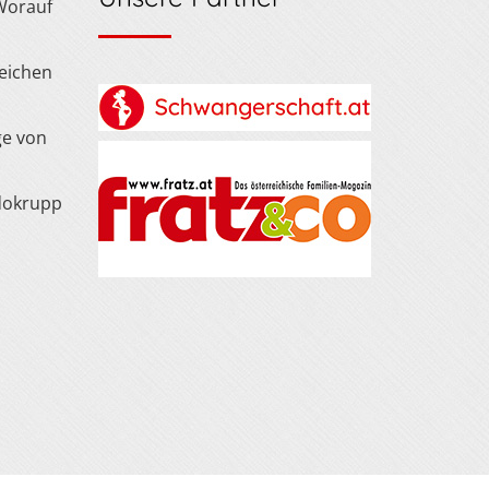
 Worauf
Zeichen
ge von
dokrupp