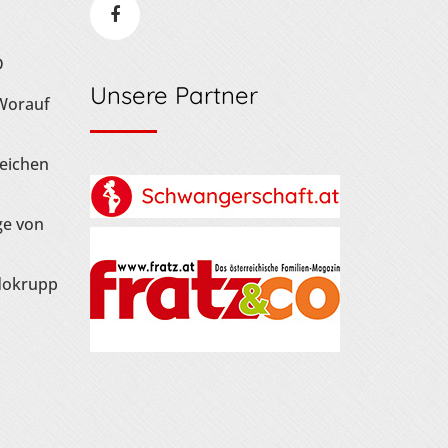
D
Unsere Partner
 Worauf
Zeichen
ge von
dokrupp