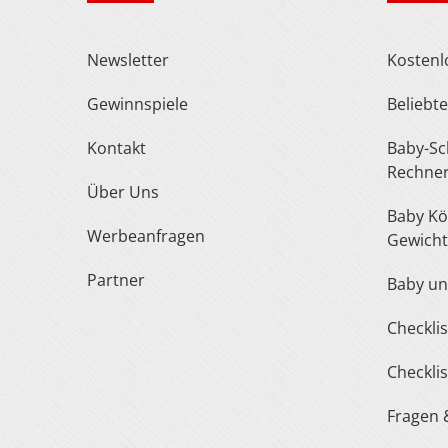
Newsletter
Kosten
Gewinnspiele
Belieb
Kontakt
Baby-Schuh- und Kleidergröße
Rechne
Über Uns
Baby Körperlänge und
Werbeanfragen
Gewicht
Partner
Baby u
Checkl
Checkl
Fragen