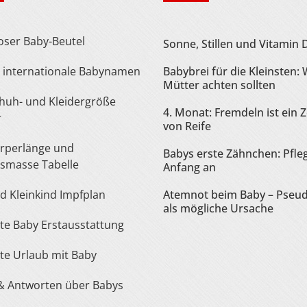
loser Baby-Beutel
Sonne, Stillen und Vitamin 
te internationale Babynamen
Babybrei für die Kleinsten:
Mütter achten sollten
4. Monat: Fremdeln ist ein 
r
von Reife
Babys erste Zähnchen: Pfle
smasse Tabelle
Anfang an
nd Kleinkind Impfplan
Atemnot beim Baby – Pseu
als mögliche Ursache
iste Baby Erstausstattung
iste Urlaub mit Baby
 & Antworten über Babys