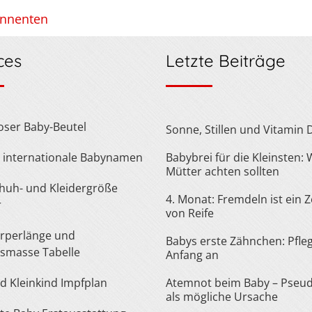
onnenten
ces
Letzte Beiträge
loser Baby-Beutel
Sonne, Stillen und Vitamin 
te internationale Babynamen
Babybrei für die Kleinsten:
Mütter achten sollten
4. Monat: Fremdeln ist ein 
r
von Reife
Babys erste Zähnchen: Pfle
smasse Tabelle
Anfang an
nd Kleinkind Impfplan
Atemnot beim Baby – Pseu
als mögliche Ursache