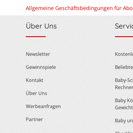
Allgemeine Geschäftsbedingungen für Ab
Über Uns
Servi
Newsletter
Kosten
Gewinnspiele
Belieb
Kontakt
Baby-Schuh- und Kleidergröße
Rechne
Über Uns
Baby Körperlänge und
Werbeanfragen
Gewicht
Partner
Baby u