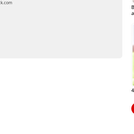
ock.com
B
a
4