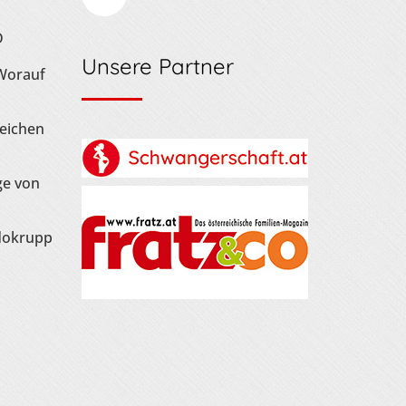
D
Unsere Partner
 Worauf
Zeichen
ge von
dokrupp