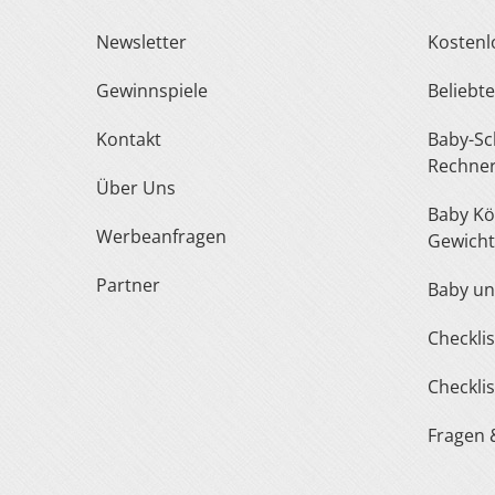
Newsletter
Kosten
Gewinnspiele
Belieb
Kontakt
Baby-Schuh- und Kleidergröße
Rechne
Über Uns
Baby Körperlänge und
Werbeanfragen
Gewicht
Partner
Baby u
Checkl
Checkl
Fragen