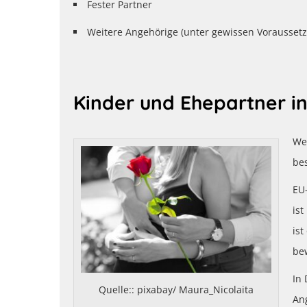
Fester Partner
Weitere Angehörige (unter gewissen Vorausset
Kinder und Ehepartner in
We
be
EU
is
is
bew
In 
Quelle:: pixabay/ Maura_Nicolaita
An