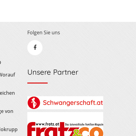
Folgen Sie uns
D
Unsere Partner
 Worauf
Zeichen
ge von
dokrupp