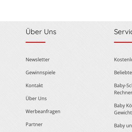
Über Uns
Servi
Newsletter
Kosten
Gewinnspiele
Belieb
Kontakt
Baby-Schuh- und Kleidergröße
Rechne
Über Uns
Baby Körperlänge und
Werbeanfragen
Gewicht
Partner
Baby u