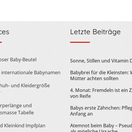
ces
Letzte Beiträge
loser Baby-Beutel
Sonne, Stillen und Vitamin 
te internationale Babynamen
Babybrei für die Kleinsten:
Mütter achten sollten
4. Monat: Fremdeln ist ein 
r
von Reife
Babys erste Zähnchen: Pfle
smasse Tabelle
Anfang an
nd Kleinkind Impfplan
Atemnot beim Baby – Pseu
als mögliche Ursache