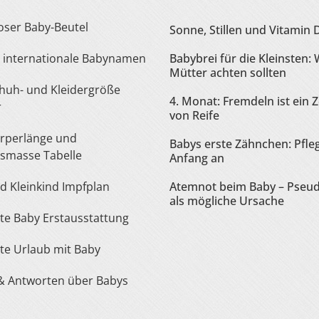
loser Baby-Beutel
Sonne, Stillen und Vitamin 
te internationale Babynamen
Babybrei für die Kleinsten:
Mütter achten sollten
4. Monat: Fremdeln ist ein 
r
von Reife
Babys erste Zähnchen: Pfle
smasse Tabelle
Anfang an
nd Kleinkind Impfplan
Atemnot beim Baby – Pseu
als mögliche Ursache
iste Baby Erstausstattung
iste Urlaub mit Baby
 & Antworten über Babys