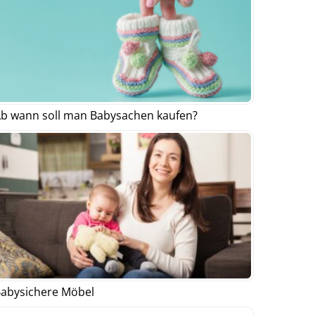
b wann soll man Babysachen kaufen?
abysichere Möbel