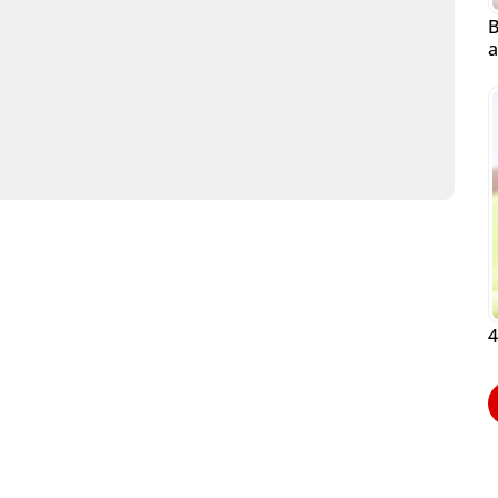
B
a
4