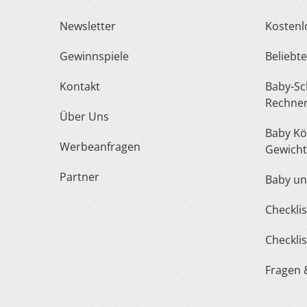
Newsletter
Kosten
Gewinnspiele
Belieb
Kontakt
Baby-Schuh- und Kleidergröße
Rechne
Über Uns
Baby Körperlänge und
Werbeanfragen
Gewicht
Partner
Baby u
Checkl
Checkl
Fragen