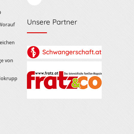
D
Unsere Partner
 Worauf
Zeichen
ge von
dokrupp