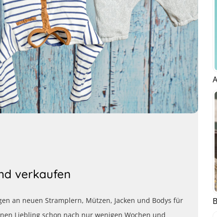
A
nd verkaufen
B
en an neuen Stramplern, Mützen, Jacken und Bodys für
inen Liebling schon nach nur wenigen Wochen und