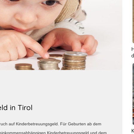
H
d
d in Tirol
pruch auf Kinderbetreuungsgeld. Für Geburten ab dem
K
m einkommensabhängigen Kinderbetreuungsgeld und dem