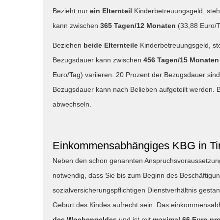
Bezieht nur
ein Elternteil
Kinderbetreuungsgeld, ste
kann zwischen
365 Tagen/12 Monaten
(33,88 Euro/
Beziehen
beide Elternteile
Kinderbetreuungsgeld, s
Bezugsdauer kann zwischen
456 Tagen/15 Monaten
Euro/Tag) variieren. 20 Prozent der Bezugsdauer sind f
Bezugsdauer kann nach Belieben aufgeteilt werden. 
abwechseln.
Einkommensabhängiges KBG in Tir
Neben den schon genannten Anspruchsvoraussetzun
notwendig, dass Sie bis zum Beginn des Beschäftigu
sozialversicherungspflichtigen Dienstverhältnis gesta
Geburt des Kindes aufrecht sein. Das einkommensabh
des Wochengeldes
und ist mit
maximal 66 Euro pr