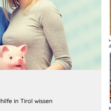
H
d
lfe in Tirol wissen
K