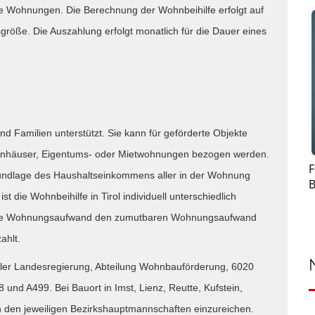
rte Wohnungen. Die Berechnung der Wohnbeihilfe erfolgt auf
öße. Die Auszahlung erfolgt monatlich für die Dauer eines
nd Familien unterstützt. Sie kann für geförderte Objekte
ohnhäuser, Eigentums- oder Mietwohnungen bezogen werden.
F
Grundlage des Haushaltseinkommens aller in der Wohnung
B
 die Wohnbeihilfe in Tirol individuell unterschiedlich
bare Wohnungsaufwand den zumutbaren Wohnungsaufwand
ahlt.
oler Landesregierung, Abteilung Wohnbauförderung, 6020
8 und A499. Bei Bauort in Imst, Lienz, Reutte, Kufstein,
in den jeweiligen Bezirkshauptmannschaften einzureichen.