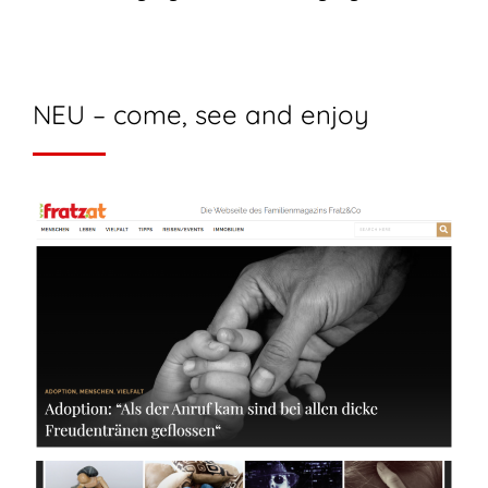
NEU – come, see and enjoy