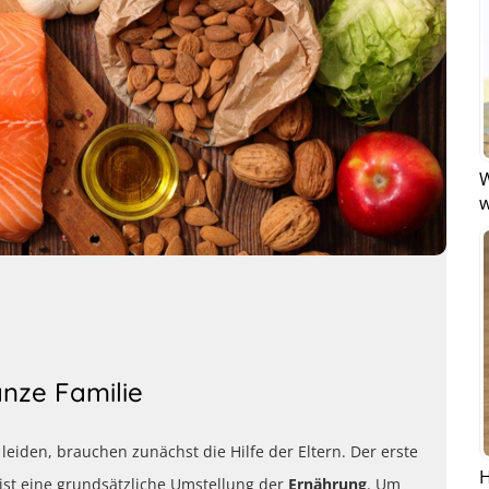
W
w
nze Familie
eiden, brauchen zunächst die Hilfe der Eltern. Der erste
H
ist eine grundsätzliche Umstellung der
Ernährung
. Um