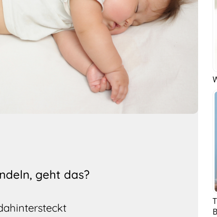
W
ndeln, geht das?
T
dahintersteckt