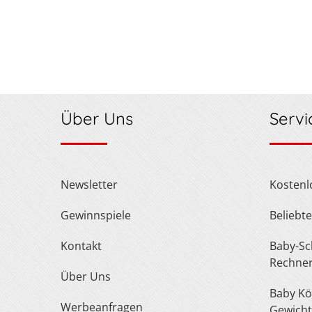
Über Uns
Servi
Newsletter
Kosten
Gewinnspiele
Belieb
Kontakt
Baby-Schuh- und Kleidergröße
Rechne
Über Uns
Baby Körperlänge und
Werbeanfragen
Gewicht