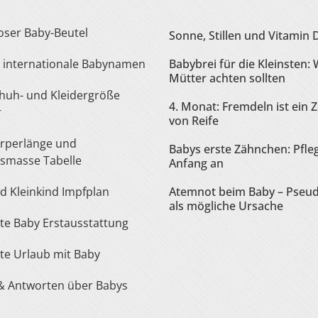
loser Baby-Beutel
Sonne, Stillen und Vitamin 
te internationale Babynamen
Babybrei für die Kleinsten:
Mütter achten sollten
4. Monat: Fremdeln ist ein 
r
von Reife
Babys erste Zähnchen: Pfle
smasse Tabelle
Anfang an
nd Kleinkind Impfplan
Atemnot beim Baby – Pseu
als mögliche Ursache
iste Baby Erstausstattung
iste Urlaub mit Baby
 & Antworten über Babys