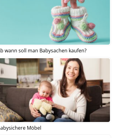
b wann soll man Babysachen kaufen?
abysichere Möbel