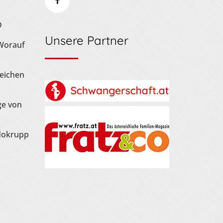
D
Unsere Partner
 Worauf
Zeichen
ge von
dokrupp