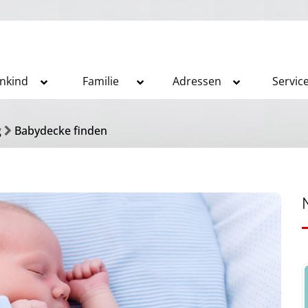
inkind
Familie
Adressen
Servic
g
Babydecke finden