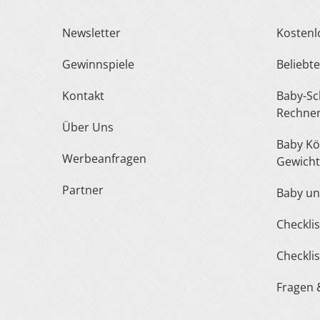
Newsletter
Kosten
Gewinnspiele
Belieb
Kontakt
Baby-Schuh- und Kleidergröße
Rechne
Über Uns
Baby Körperlänge und
Werbeanfragen
Gewicht
Partner
Baby u
Checkl
Checkl
Fragen