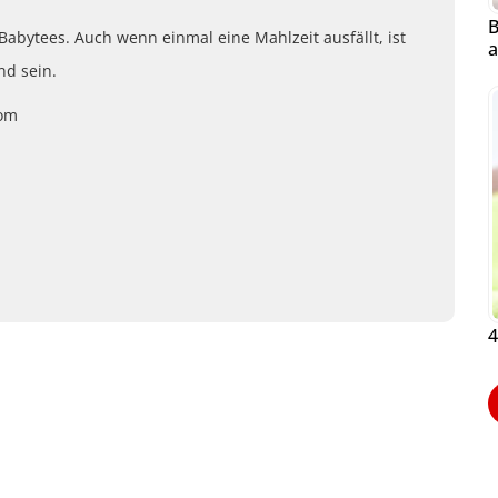
B
 Babytees. Auch wenn einmal eine Mahlzeit ausfällt, ist
a
nd sein.
com
4