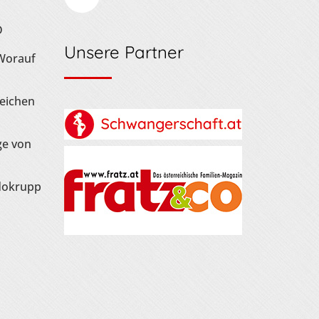
D
Unsere Partner
 Worauf
Zeichen
ge von
dokrupp