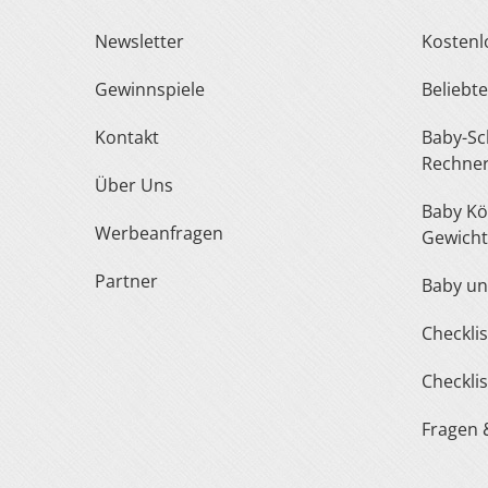
Newsletter
Kosten
Gewinnspiele
Belieb
Kontakt
Baby-Schuh- und Kleidergröße
Rechne
Über Uns
Baby Körperlänge und
Werbeanfragen
Gewicht
Partner
Baby u
Checkl
Checkl
Fragen