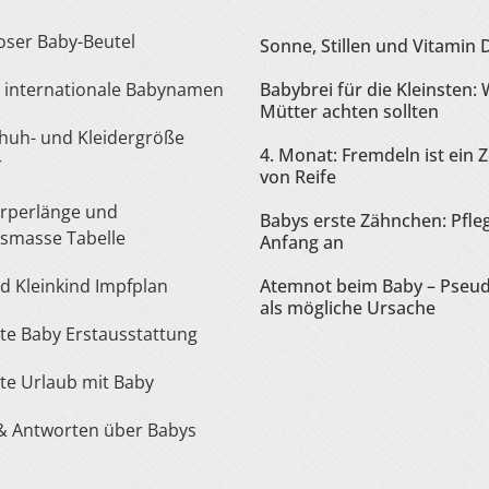
loser Baby-Beutel
Sonne, Stillen und Vitamin 
te internationale Babynamen
Babybrei für die Kleinsten:
Mütter achten sollten
4. Monat: Fremdeln ist ein 
r
von Reife
Babys erste Zähnchen: Pfle
smasse Tabelle
Anfang an
nd Kleinkind Impfplan
Atemnot beim Baby – Pseu
als mögliche Ursache
iste Baby Erstausstattung
iste Urlaub mit Baby
 & Antworten über Babys