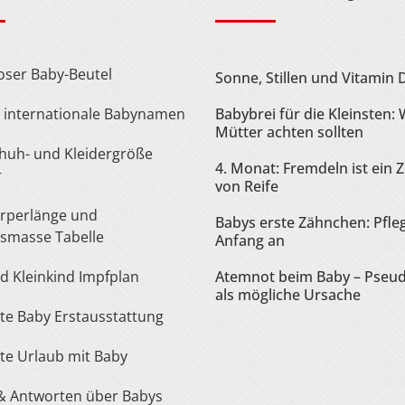
loser Baby-Beutel
Sonne, Stillen und Vitamin 
te internationale Babynamen
Babybrei für die Kleinsten:
Mütter achten sollten
4. Monat: Fremdeln ist ein 
r
von Reife
Babys erste Zähnchen: Pfle
smasse Tabelle
Anfang an
nd Kleinkind Impfplan
Atemnot beim Baby – Pseu
als mögliche Ursache
iste Baby Erstausstattung
iste Urlaub mit Baby
 & Antworten über Babys