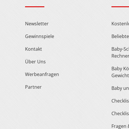
Newsletter
Kosten
Gewinnspiele
Belieb
Kontakt
Baby-Schuh- und Kleidergröße
Rechne
Über Uns
Baby Körperlänge und
Werbeanfragen
Gewicht
Partner
Baby u
Checkl
Checkl
Fragen