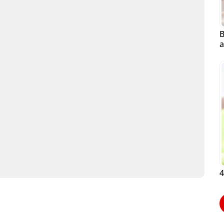
B
a
4