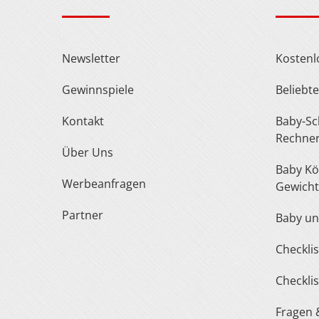
Newsletter
Kosten
Gewinnspiele
Belieb
Kontakt
Baby-Schuh- und Kleidergröße
Rechne
Über Uns
Baby Körperlänge und
Werbeanfragen
Gewicht
Partner
Baby u
Checkl
Checkl
Fragen