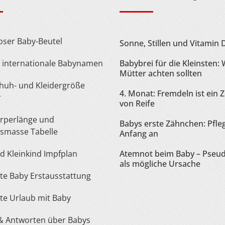
loser Baby-Beutel
Sonne, Stillen und Vitamin 
te internationale Babynamen
Babybrei für die Kleinsten:
Mütter achten sollten
4. Monat: Fremdeln ist ein 
r
von Reife
Babys erste Zähnchen: Pfle
smasse Tabelle
Anfang an
nd Kleinkind Impfplan
Atemnot beim Baby – Pseu
als mögliche Ursache
iste Baby Erstausstattung
iste Urlaub mit Baby
 & Antworten über Babys