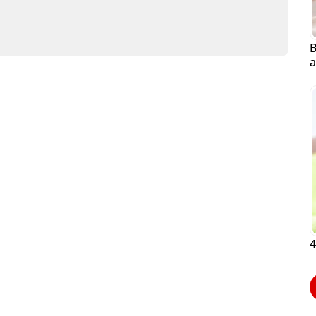
B
a
4