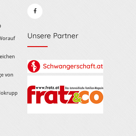
D
Unsere Partner
 Worauf
Zeichen
ge von
dokrupp