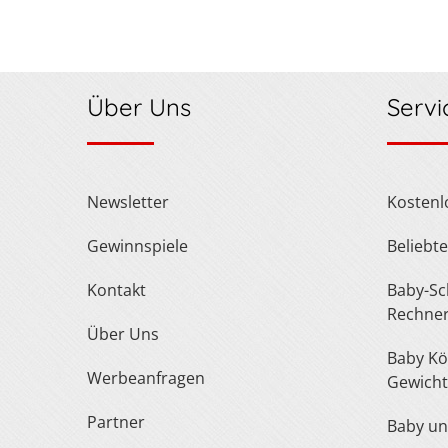
Über Uns
Servi
Newsletter
Kosten
Gewinnspiele
Belieb
Kontakt
Baby-Schuh- und Kleidergröße
Rechne
Über Uns
Baby Körperlänge und
Werbeanfragen
Gewicht
Partner
Baby u