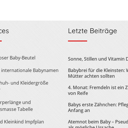
ces
Letzte Beiträge
loser Baby-Beutel
Sonne, Stillen und Vitamin 
te internationale Babynamen
Babybrei für die Kleinsten:
Mütter achten sollten
4. Monat: Fremdeln ist ein 
r
von Reife
Babys erste Zähnchen: Pfle
smasse Tabelle
Anfang an
nd Kleinkind Impfplan
Atemnot beim Baby – Pseu
als mögliche Ursache