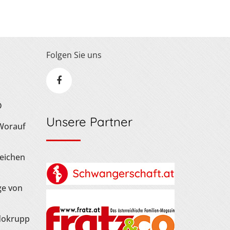
Folgen Sie uns
D
Unsere Partner
 Worauf
Zeichen
ge von
dokrupp