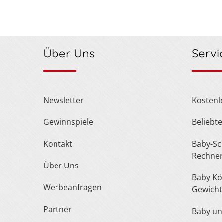
Über Uns
Servi
Newsletter
Kosten
Gewinnspiele
Belieb
Kontakt
Baby-Schuh- und Kleidergröße
Rechne
Über Uns
Baby Körperlänge und
Werbeanfragen
Gewicht
Partner
Baby u