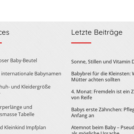
ces
Letzte Beiträge
loser Baby-Beutel
Sonne, Stillen und Vitamin 
te internationale Babynamen
Babybrei für die Kleinsten:
Mütter achten sollten
4. Monat: Fremdeln ist ein 
r
von Reife
Babys erste Zähnchen: Pfle
smasse Tabelle
Anfang an
nd Kleinkind Impfplan
Atemnot beim Baby – Pseu
als mögliche Ursache