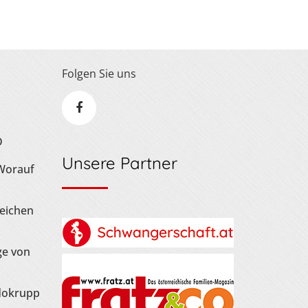
Folgen Sie uns
D
Unsere Partner
 Worauf
Zeichen
ge von
dokrupp