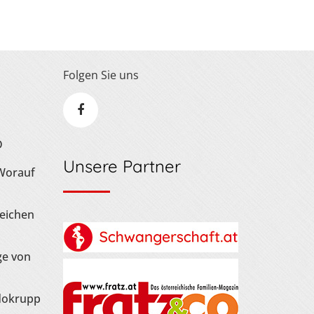
Folgen Sie uns
D
Unsere Partner
 Worauf
Zeichen
ge von
dokrupp