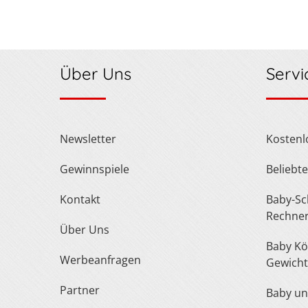
Über Uns
Servi
Newsletter
Kosten
Gewinnspiele
Belieb
Kontakt
Baby-Schuh- und Kleidergröße
Rechne
Über Uns
Baby Körperlänge und
Werbeanfragen
Gewicht
Partner
Baby u