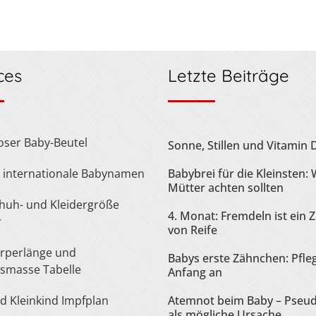
ces
Letzte Beiträge
loser Baby-Beutel
Sonne, Stillen und Vitamin 
te internationale Babynamen
Babybrei für die Kleinsten:
Mütter achten sollten
4. Monat: Fremdeln ist ein 
r
von Reife
Babys erste Zähnchen: Pfle
smasse Tabelle
Anfang an
nd Kleinkind Impfplan
Atemnot beim Baby – Pseu
als mögliche Ursache