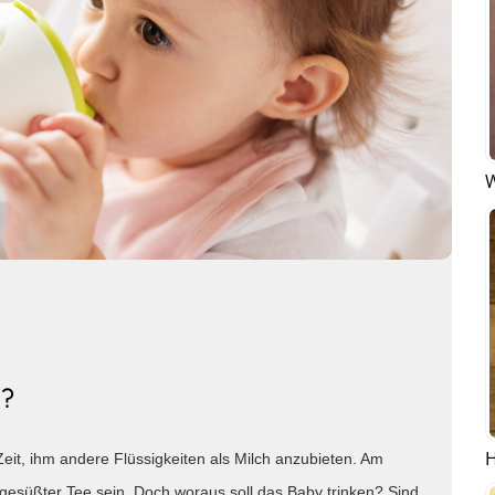
W
n?
H
Zeit, ihm andere Flüssigkeiten als Milch anzubieten. Am
gesüßter Tee sein. Doch woraus soll das Baby trinken? Sind