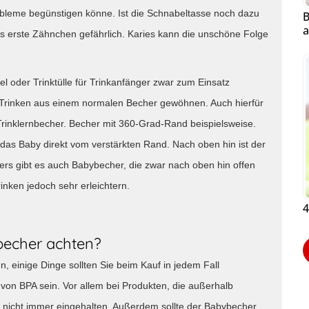
obleme begünstigen könne. Ist die Schnabeltasse noch dazu
B
a
ys erste Zähnchen gefährlich. Karies kann die unschöne Folge
 oder Trinktülle für Trinkanfänger zwar zum Einsatz
as Trinken aus einem normalen Becher gewöhnen. Auch hierfür
 Trinklernbecher. Becher mit 360-Grad-Rand beispielsweise.
kt das Baby direkt vom verstärkten Rand. Nach oben hin ist der
ters gibt es auch Babybecher, die zwar nach oben hin offen
nken jedoch sehr erleichtern.
4
becher achten?
, einige Dinge sollten Sie beim Kauf in jedem Fall
 von BPA sein. Vor allem bei Produkten, die außerhalb
 nicht immer eingehalten. Außerdem sollte der Babybecher