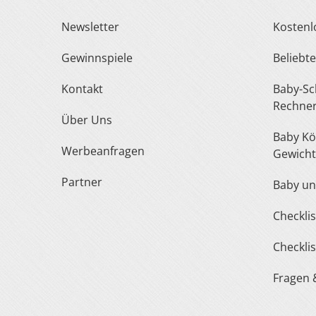
Newsletter
Kosten
Gewinnspiele
Belieb
Kontakt
Baby-Schuh- und Kleidergröße
Rechne
Über Uns
Baby Körperlänge und
Werbeanfragen
Gewicht
Partner
Baby u
Checkl
Checkl
Fragen