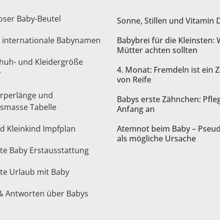
loser Baby-Beutel
Sonne, Stillen und Vitamin 
te internationale Babynamen
Babybrei für die Kleinsten:
Mütter achten sollten
4. Monat: Fremdeln ist ein 
r
von Reife
Babys erste Zähnchen: Pfle
smasse Tabelle
Anfang an
nd Kleinkind Impfplan
Atemnot beim Baby – Pseu
als mögliche Ursache
iste Baby Erstausstattung
iste Urlaub mit Baby
 & Antworten über Babys