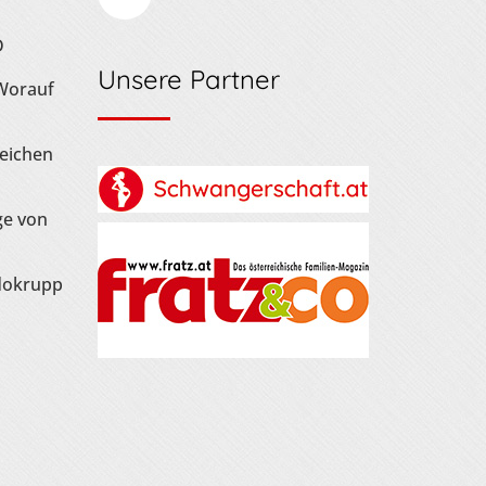
D
Unsere Partner
 Worauf
Zeichen
ge von
dokrupp