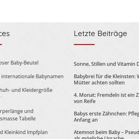
ces
Letzte Beiträge
loser Baby-Beutel
Sonne, Stillen und Vitamin 
te internationale Babynamen
Babybrei für die Kleinsten:
Mütter achten sollten
4. Monat: Fremdeln ist ein 
r
von Reife
Babys erste Zähnchen: Pfle
smasse Tabelle
Anfang an
nd Kleinkind Impfplan
Atemnot beim Baby – Pseu
als mögliche Ursache