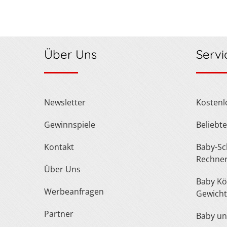
Über Uns
Servi
Newsletter
Kosten
Gewinnspiele
Belieb
Kontakt
Baby-Schuh- und Kleidergröße
Rechne
Über Uns
Baby Körperlänge und
Werbeanfragen
Gewicht
Partner
Baby u