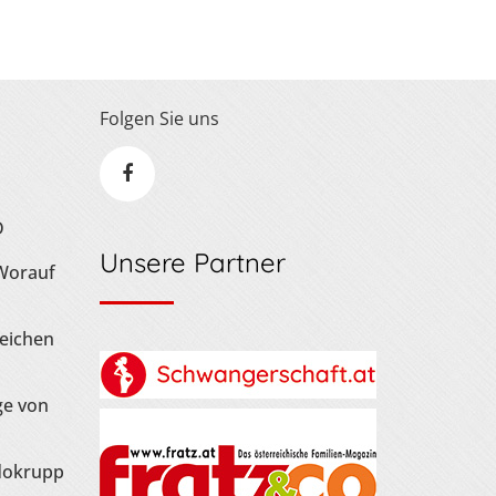
Folgen Sie uns
D
Unsere Partner
 Worauf
Zeichen
ge von
dokrupp