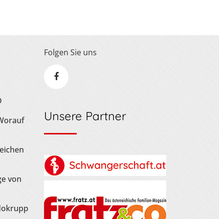
Folgen Sie uns
D
Unsere Partner
 Worauf
Zeichen
ge von
dokrupp