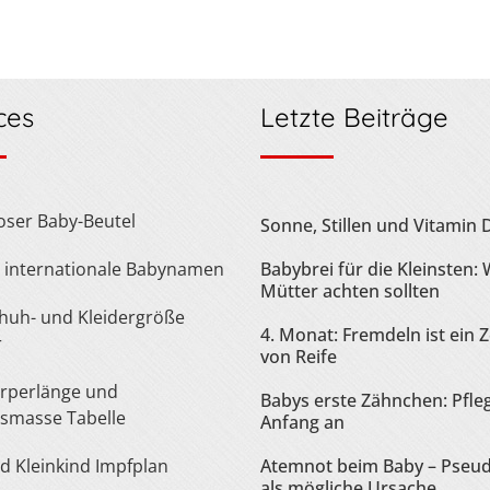
ces
Letzte Beiträge
loser Baby-Beutel
Sonne, Stillen und Vitamin 
te internationale Babynamen
Babybrei für die Kleinsten:
Mütter achten sollten
4. Monat: Fremdeln ist ein 
r
von Reife
Babys erste Zähnchen: Pfle
smasse Tabelle
Anfang an
nd Kleinkind Impfplan
Atemnot beim Baby – Pseu
als mögliche Ursache