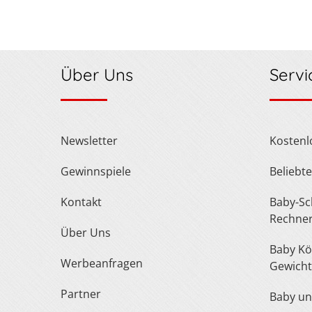
Über Uns
Servi
Newsletter
Kosten
Gewinnspiele
Belieb
Kontakt
Baby-Schuh- und Kleidergröße
Rechne
Über Uns
Baby Körperlänge und
Werbeanfragen
Gewicht
Partner
Baby u