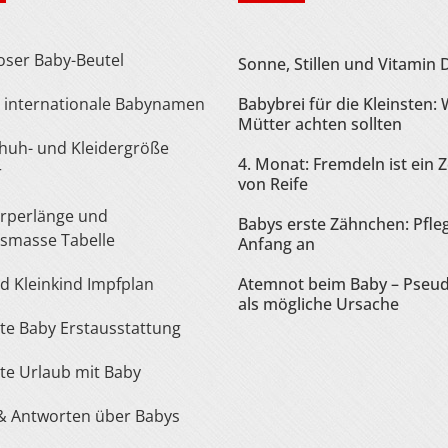
loser Baby-Beutel
Sonne, Stillen und Vitamin 
te internationale Babynamen
Babybrei für die Kleinsten:
Mütter achten sollten
4. Monat: Fremdeln ist ein 
r
von Reife
Babys erste Zähnchen: Pfle
smasse Tabelle
Anfang an
nd Kleinkind Impfplan
Atemnot beim Baby – Pseu
als mögliche Ursache
iste Baby Erstausstattung
iste Urlaub mit Baby
 & Antworten über Babys