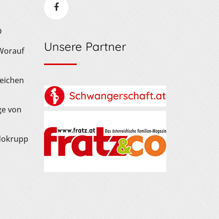
D
Unsere Partner
 Worauf
Zeichen
ge von
dokrupp