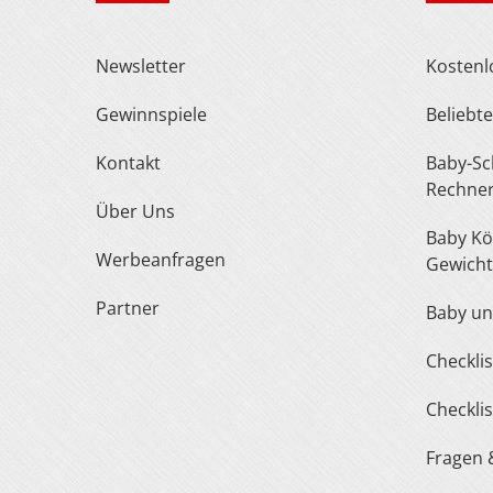
Newsletter
Kosten
Gewinnspiele
Belieb
Kontakt
Baby-Schuh- und Kleidergröße
Rechne
Über Uns
Baby Körperlänge und
Werbeanfragen
Gewicht
Partner
Baby u
Checkl
Checkl
Fragen